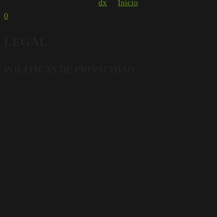
Posted
25 febrero, 2019
by
dx
in
Inicio
0
LEGAL
POLÍTICAS DE PRIVACIDAD
En cumplimiento del artículo 6°; de la ley 25.326 (Ley de
Protección de Datos Personales) usted toma conocimiento
que los datos facilitados a DOBLE GIRO para el uso del
Website, son necesarios para establecer la relación
contractual conforme se dispone en estos Términos y
Condiciones, y serán tratados únicamente para las
operaciones relativas al cumplimiento de las Condiciones,
encuestas, suscripciones, ofertas de servicios, y cualquier
otra acción comercial, en total cumplimiento a las
normativas aplicables.