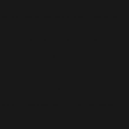
El Usuario toma conocimiento de la existencia de un Banco
de Datos donde se almacena su información personal, única
responsable del mismo, y en ningún caso los datos
facilitados serán entregados a terceros, siendo dicha
información totalmente confidencial, entre Usuario y
DOBLE GIRO por una resolución judicial o por Autoridad
Gubernamental Competente.
Toda la información que usted proporciona deberá ser
verdadera, exacta y completa.
El Usuario es único y exclusivo responsable de la
información que brinda mediante el uso del Website. En tal
sentido, el Usuario será único y exclusivo responsable
respecto de las consecuencias que genere cualquier
inexactitud o falsedad de la información brindada.