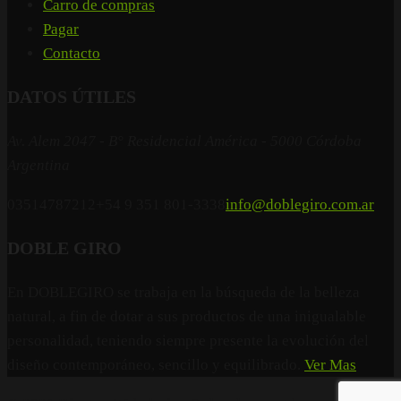
Carro de compras
Pagar
Contacto
DATOS ÚTILES
Av. Alem 2047 - B° Residencial América - 5000 Córdoba
Argentina
03514787212
+54 9 351 801-3338
info@doblegiro.com.ar
DOBLE GIRO
En DOBLEGIRO se trabaja en la búsqueda de la belleza
natural, a fin de dotar a sus productos de una inigualable
personalidad, teniendo siempre presente la evolución del
diseño contemporáneo, sencillo y equilibrado.
Ver Mas