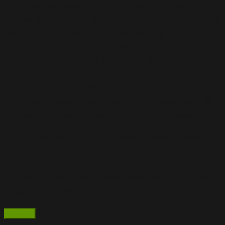
El Usuario toma conocimiento de la facultad de ejercer el
derecho de acceso a sus datos personales en forma gratuita a
intervalos no inferiores a seis meses, salvo que acredite un
interés legítimo al efecto, y asimismo que tiene derecho, de
ser procedente, a rectificar y/o suprimir dichos datos (arts.
14, 15 y 16 dela Ley N°; 25.326). Si usted tiene algún
comentario o pregunta acerca de esta Política de Privacidad
o sobre su información personal, por favor, contáctese a la
siguiente dirección de e-mail: info@doblegiro.com.ar
La Dirección Nacional de Protección de Datos Personales,
Órgano de Control de la Ley N°; 25.326, tiene la atribución
de atender las denuncias y reclamos que se interpongan con
relación al incumplimiento de las normas sobre protección
de datos personales.
Favorite