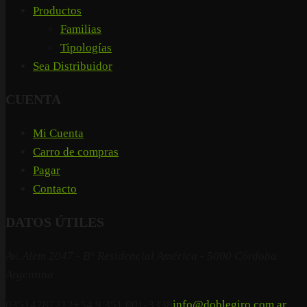
Productos
Familias
Tipologías
Sea Distribuidor
CUENTA
Mi Cuenta
Carro de compras
Pagar
Contacto
DATOS ÚTILES
Av. Alem 2047 - B° Residencial América - 5000 Córdoba
Argentina
03514787212
+54 9 351 801-3338
info@doblegiro.com.ar